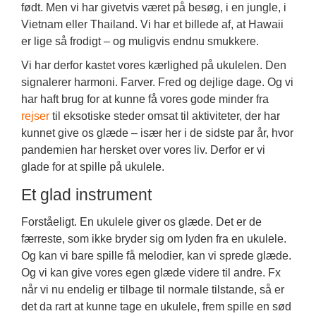
født. Men vi har givetvis været på besøg, i en jungle, i
Vietnam eller Thailand. Vi har et billede af, at Hawaii
er lige så frodigt – og muligvis endnu smukkere.
Vi har derfor kastet vores kærlighed på ukulelen. Den
signalerer harmoni. Farver. Fred og dejlige dage. Og vi
har haft brug for at kunne få vores gode minder fra
rejser
til eksotiske steder omsat til aktiviteter, der har
kunnet give os glæde – især her i de sidste par år, hvor
pandemien har hersket over vores liv. Derfor er vi
glade for at spille på ukulele.
Et glad instrument
Forståeligt. En ukulele giver os glæde. Det er de
færreste, som ikke bryder sig om lyden fra en ukulele.
Og kan vi bare spille få melodier, kan vi sprede glæde.
Og vi kan give vores egen glæde videre til andre. Fx
når vi nu endelig er tilbage til normale tilstande, så er
det da rart at kunne tage en ukulele, frem spille en sød