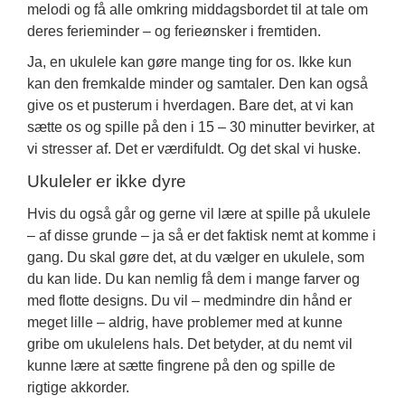
melodi og få alle omkring middagsbordet til at tale om
deres ferieminder – og ferieønsker i fremtiden.
Ja, en ukulele kan gøre mange ting for os. Ikke kun
kan den fremkalde minder og samtaler. Den kan også
give os et pusterum i hverdagen. Bare det, at vi kan
sætte os og spille på den i 15 – 30 minutter bevirker, at
vi stresser af. Det er værdifuldt. Og det skal vi huske.
Ukuleler er ikke dyre
Hvis du også går og gerne vil lære at spille på ukulele
– af disse grunde – ja så er det faktisk nemt at komme i
gang. Du skal gøre det, at du vælger en ukulele, som
du kan lide. Du kan nemlig få dem i mange farver og
med flotte designs. Du vil – medmindre din hånd er
meget lille – aldrig, have problemer med at kunne
gribe om ukulelens hals. Det betyder, at du nemt vil
kunne lære at sætte fingrene på den og spille de
rigtige akkorder.