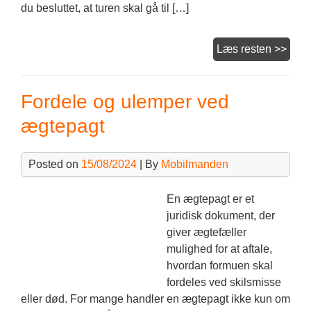
du besluttet, at turen skal gå til […]
Gråt
Læs resten >>
vejr
og
Fordele og ulemper ved
rejse
ægtepagt
Posted on
15/08/2024
| By
Mobilmanden
En ægtepagt er et
juridisk dokument, der
giver ægtefæller
mulighed for at aftale,
hvordan formuen skal
fordeles ved skilsmisse
eller død. For mange handler en ægtepagt ikke kun om