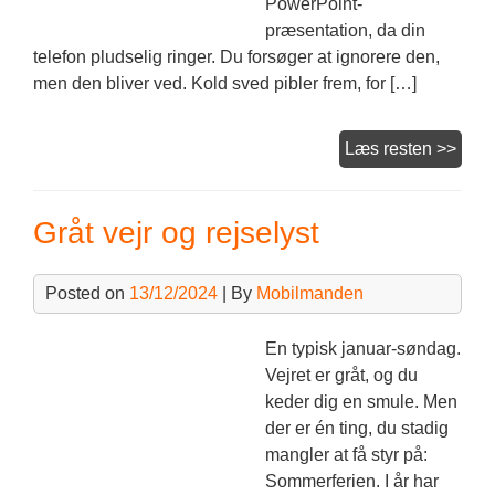
PowerPoint-
præsentation, da din
telefon pludselig ringer. Du forsøger at ignorere den,
men den bliver ved. Kold sved pibler frem, for […]
Tele
Læs resten >>
dør
aldri
Gråt vejr og rejselyst
Posted on
13/12/2024
| By
Mobilmanden
En typisk januar-søndag.
Vejret er gråt, og du
keder dig en smule. Men
der er én ting, du stadig
mangler at få styr på:
Sommerferien. I år har