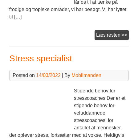
får os til at tænke på
frodige og tropiske områder, vi har besøgt. Vi har lyttet
til […]
Ny
Læs resten >>
musi
Stress specialist
Posted on
14/03/2022
| By
Mobilmanden
Stigende behov for
stresscoaches Der er et
stigende behov for
veluddannede
stresscoaches, for
antallet af mennesker,
der oplever stress, fortsætter med at vokse. Heldigvis