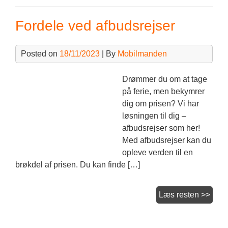
ned
Fordele ved afbudsrejser
på
værkt
Posted on
18/11/2023
| By
Mobilmanden
Drømmer du om at tage
på ferie, men bekymrer
dig om prisen? Vi har
løsningen til dig –
afbudsrejser som her!
Med afbudsrejser kan du
opleve verden til en
brøkdel af prisen. Du kan finde […]
Ford
Læs resten >>
ved
afbu