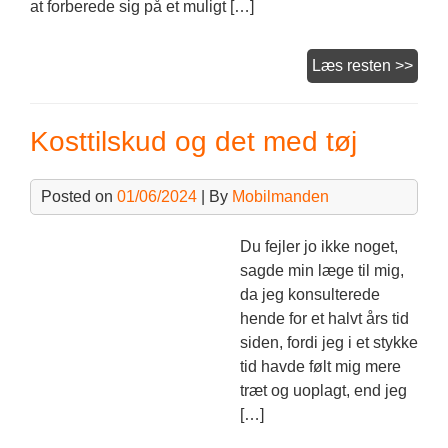
at forberede sig på et muligt […]
Ford
Læs resten >>
og
ulem
Kosttilskud og det med tøj
ved
ægte
Posted on
01/06/2024
| By
Mobilmanden
Du fejler jo ikke noget,
sagde min læge til mig,
da jeg konsulterede
hende for et halvt års tid
siden, fordi jeg i et stykke
tid havde følt mig mere
træt og uoplagt, end jeg
[…]