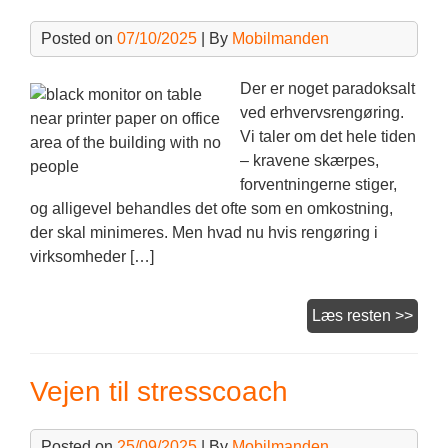
Posted on
07/10/2025
| By
Mobilmanden
Der er noget paradoksalt
ved erhvervsrengøring.
Vi taler om det hele tiden
– kravene skærpes,
forventningerne stiger,
og alligevel behandles det ofte som en omkostning,
der skal minimeres. Men hvad nu hvis rengøring i
virksomheder […]
Dit
Læs resten >>
firma
bran
Vejen til stresscoach
Posted on
25/09/2025
| By
Mobilmanden