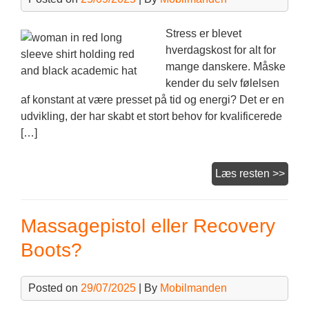
Stress er blevet
hverdagskost for alt for
mange danskere. Måske
kender du selv følelsen
af konstant at være presset på tid og energi? Det er en
udvikling, der har skabt et stort behov for kvalificerede
[…]
Veje
Læs resten >>
til
stre
Massagepistol eller Recovery
Boots?
Posted on
29/07/2025
| By
Mobilmanden