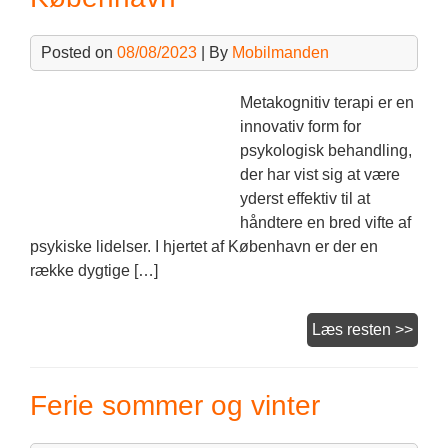
Posted on
08/08/2023
| By
Mobilmanden
Metakognitiv terapi er en
innovativ form for
psykologisk behandling,
der har vist sig at være
yderst effektiv til at
håndtere en bred vifte af
psykiske lidelser. I hjertet af København er der en
række dygtige […]
Meta
Læs resten >>
terap
i
Ferie sommer og vinter
Køb