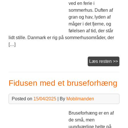
ved en ferie i
sommerhus. Duften af
gran og hav, lyden af
måger i det fjerne, og
følelsen af tid, der står
lidt stille. Danmark er rig på sommerhusområder, der
[…]
Somm
Læs resten >>
Fidusen med et bruseforhæng
Posted on
15/04/2025
| By
Mobilmanden
Bruseforhæng er en af
de små, men
uundværlige helte på