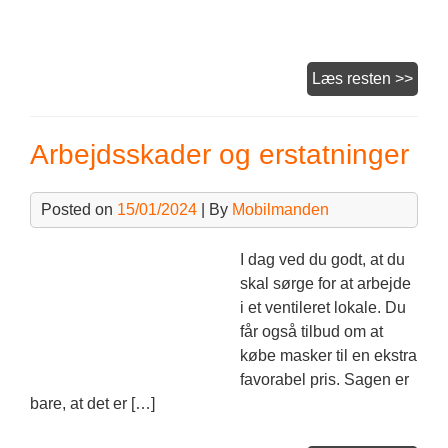
Kostt
Læs resten >>
og
det
Arbejdsskader og erstatninger
med
tøj
Posted on
15/01/2024
| By
Mobilmanden
I dag ved du godt, at du
skal sørge for at arbejde
i et ventileret lokale. Du
får også tilbud om at
købe masker til en ekstra
favorabel pris. Sagen er
bare, at det er […]