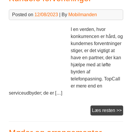
Posted on
12/08/2023
| By
Mobilmanden
I en verden, hvor
konkurrencen er hård, og
kundernes forventninger
stiger, er det vigtigt at
have en partner, der kan
hjælpe med at løfte
byrden af
telefonpasning. TopCall
er mere end en
serviceudbyder; de er […]
Kund
Læs resten >>
forve