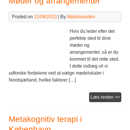
Møder og arrangementer
Posted on
11/08/2023
| By
Mobilmanden
Hvis du leder efter det
perfekte sted til dine
møder og
arrangementer, så er du
kommet til det rette sted.
I dette indlæg vil vi
udforske fordelene ved at vælge mødelokaler i
Nordsjælland, hvilke faktorer […]
Mød
Læs resten >>
og
arra
Metakognitiv terapi i
København