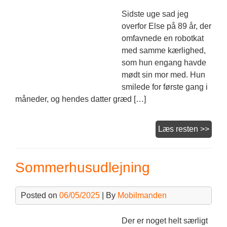
Sidste uge sad jeg
overfor Else på 89 år, der
omfavnede en robotkat
med samme kærlighed,
som hun engang havde
mødt sin mor med. Hun
smilede for første gang i
måneder, og hendes datter græd […]
Robo
Læs resten >>
til
deme
Sommerhusudlejning
Posted on
06/05/2025
| By
Mobilmanden
Der er noget helt særligt