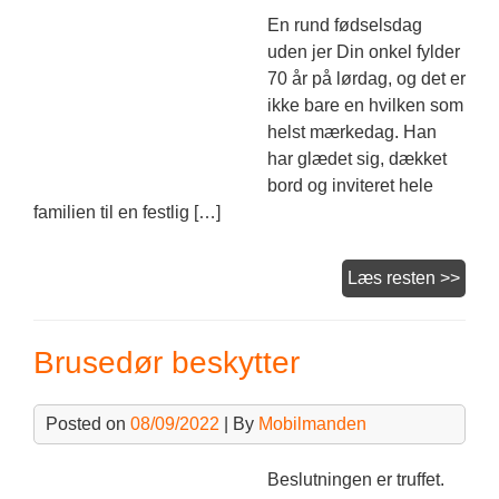
En rund fødselsdag
uden jer Din onkel fylder
70 år på lørdag, og det er
ikke bare en hvilken som
helst mærkedag. Han
har glædet sig, dækket
bord og inviteret hele
familien til en festlig […]
Blom
Læs resten >>
på
Ama
Brusedør beskytter
Posted on
08/09/2022
| By
Mobilmanden
Beslutningen er truffet.