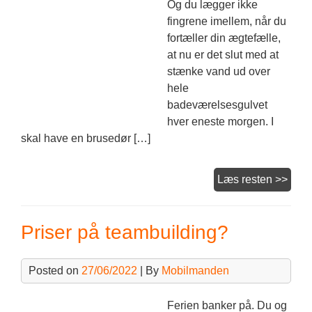
Og du lægger ikke
fingrene imellem, når du
fortæller din ægtefælle,
at nu er det slut med at
stænke vand ud over
hele
badeværelsesgulvet
hver eneste morgen. I
skal have en brusedør […]
Brus
Læs resten >>
besky
Priser på teambuilding?
Posted on
27/06/2022
| By
Mobilmanden
Ferien banker på. Du og