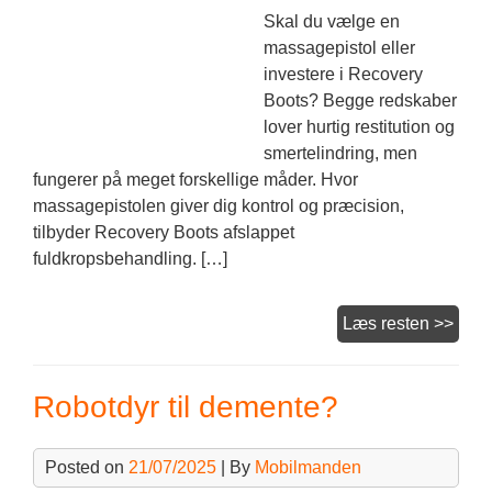
Skal du vælge en
massagepistol eller
investere i Recovery
Boots? Begge redskaber
lover hurtig restitution og
smertelindring, men
fungerer på meget forskellige måder. Hvor
massagepistolen giver dig kontrol og præcision,
tilbyder Recovery Boots afslappet
fuldkropsbehandling. […]
Mass
Læs resten >>
eller
Reco
Robotdyr til demente?
Boot
Posted on
21/07/2025
| By
Mobilmanden