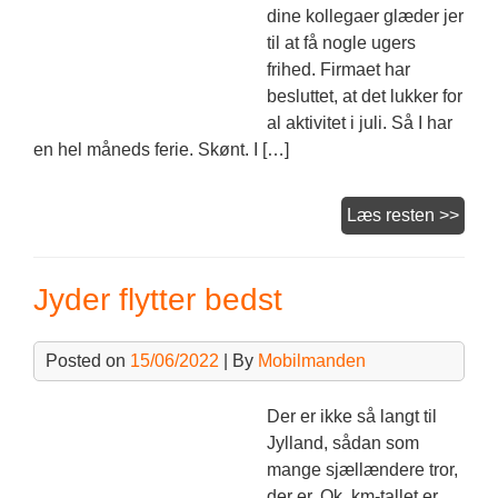
dine kollegaer glæder jer
til at få nogle ugers
frihed. Firmaet har
besluttet, at det lukker for
al aktivitet i juli. Så I har
en hel måneds ferie. Skønt. I […]
Prise
Læs resten >>
på
team
Jyder flytter bedst
Posted on
15/06/2022
| By
Mobilmanden
Der er ikke så langt til
Jylland, sådan som
mange sjællændere tror,
der er. Ok, km-tallet er