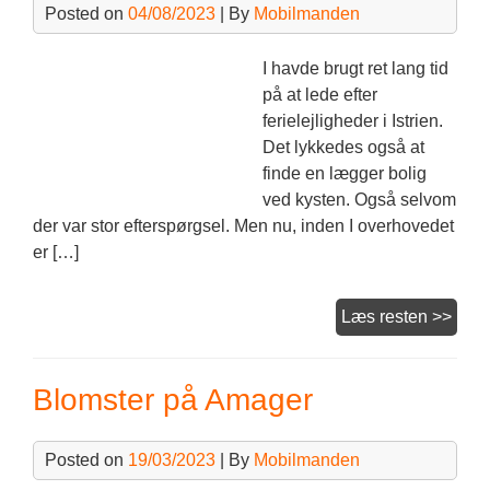
Posted on
04/08/2023
| By
Mobilmanden
I havde brugt ret lang tid
på at lede efter
ferielejligheder i Istrien.
Det lykkedes også at
finde en lægger bolig
ved kysten. Også selvom
der var stor efterspørgsel. Men nu, inden I overhovedet
er […]
Feri
Læs resten >>
som
og
Blomster på Amager
vinte
Posted on
19/03/2023
| By
Mobilmanden