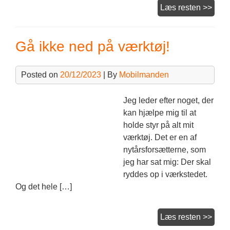
Arbe
Læs resten >>
og
ersta
Gå ikke ned på værktøj!
Posted on
20/12/2023
| By
Mobilmanden
Jeg leder efter noget, der
kan hjælpe mig til at
holde styr på alt mit
værktøj. Det er en af
nytårsforsætterne, som
jeg har sat mig: Der skal
ryddes op i værkstedet.
Og det hele […]
Gå
Læs resten >>
ikke