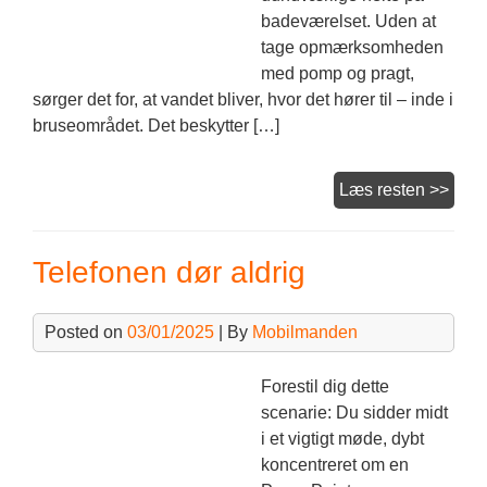
badeværelset. Uden at
tage opmærksomheden
med pomp og pragt,
sørger det for, at vandet bliver, hvor det hører til – inde i
bruseområdet. Det beskytter […]
Fidu
Læs resten >>
med
et
Telefonen dør aldrig
brus
Posted on
03/01/2025
| By
Mobilmanden
Forestil dig dette
scenarie: Du sidder midt
i et vigtigt møde, dybt
koncentreret om en