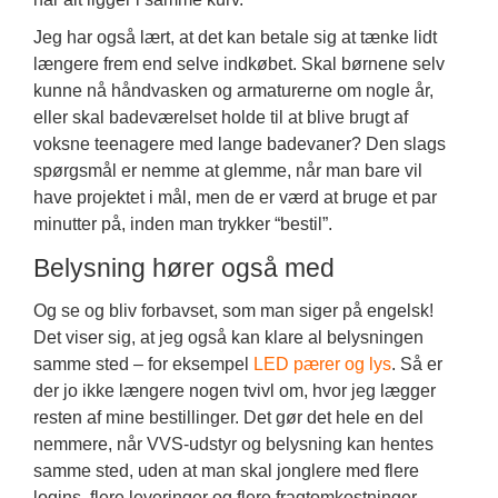
Jeg har også lært, at det kan betale sig at tænke lidt
længere frem end selve indkøbet. Skal børnene selv
kunne nå håndvasken og armaturerne om nogle år,
eller skal badeværelset holde til at blive brugt af
voksne teenagere med lange badevaner? Den slags
spørgsmål er nemme at glemme, når man bare vil
have projektet i mål, men de er værd at bruge et par
minutter på, inden man trykker “bestil”.
Belysning hører også med
Og se og bliv forbavset, som man siger på engelsk!
Det viser sig, at jeg også kan klare al belysningen
samme sted – for eksempel
LED pærer og lys
. Så er
der jo ikke længere nogen tvivl om, hvor jeg lægger
resten af mine bestillinger. Det gør det hele en del
nemmere, når VVS-udstyr og belysning kan hentes
samme sted, uden at man skal jonglere med flere
logins, flere leveringer og flere fragtomkostninger.