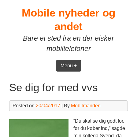
Skip
Mobile nyheder og
to
content
andet
Bare et sted fra en der elsker
mobiltelefoner
Menu +
Se dig for med vvs
Posted on
20/04/2017
| By
Mobilmanden
“Du skal se dig godt for,
før du køber ind,” sagde
min kollega Svend, da