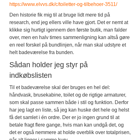
https://www.elvvs.dk/c/toiletter-og-tilbehoer-3511/
Den historie fik mig til at bruge lidt mere tid på
research, end jeg ellers ville have gjort. Det er nemt at
klikke sig hurtigt igennem den første butik, man falder
over, men en halv times sammenligning kan altså gøre
en reel forskel på bundlinjen, når man skal udstyre et
helt badeværelse fra bunden.
Sådan holder jeg styr på
indkøbslisten
Til et badeværelse skal der bruges en hel del:
håndvask, brusekabine, toilet og de rigtige armaturer,
som skal passe sammen både i stil og funktion. Derfor
har jeg lagt en liste, så jeg kan huske det hele og helst
få det samlet i én ordre. Der er jo ingen grund til at
betale fragt flere gange, hvis man kan undgå det, og
det er også nemmere at holde overblik over totalprisen,
når alt ligger i samme kurv.