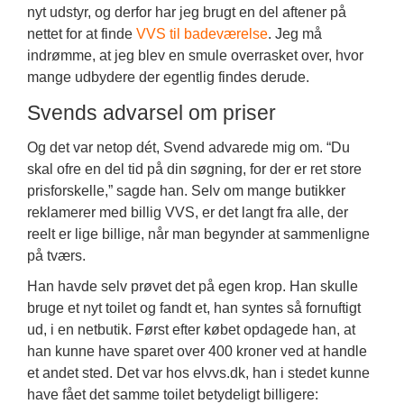
nyt udstyr, og derfor har jeg brugt en del aftener på
nettet for at finde
VVS til badeværelse
. Jeg må
indrømme, at jeg blev en smule overrasket over, hvor
mange udbydere der egentlig findes derude.
Svends advarsel om priser
Og det var netop dét, Svend advarede mig om. “Du
skal ofre en del tid på din søgning, for der er ret store
prisforskelle,” sagde han. Selv om mange butikker
reklamerer med billig VVS, er det langt fra alle, der
reelt er lige billige, når man begynder at sammenligne
på tværs.
Han havde selv prøvet det på egen krop. Han skulle
bruge et nyt toilet og fandt et, han syntes så fornuftigt
ud, i en netbutik. Først efter købet opdagede han, at
han kunne have sparet over 400 kroner ved at handle
et andet sted. Det var hos elvvs.dk, han i stedet kunne
have fået det samme toilet betydeligt billigere: