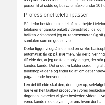
person til at sidde og besvare måske under 10 h
Professionel telefonpasser
Så derfor består en stor del af mit arbejde i tel
telefoner er ganske enkelt viderestillet til os, o
hvilken virksomhed jeg nu repræsenterer. Og så gæl
samtalen som en god service.
Derfor ligger vi også inde med en række basiso
automatisk får op på skærmen, når der bliver ri
tilfælde det, at jeg ud fra de oplysninger, der s
kundes kunde. Det er det, vi kalder screening af 
telefonopkaldene og finder ud af, om det er nødve
pågældende henvendelse.
I en del tilfælde skal den, der ringer op, selvfølgel
har vi en helt fastlagt procedure i vores beskedser
ringer op, hvorefter vi giver beskeden videre til 
vores kunde med oplysninger om, hvem der har r