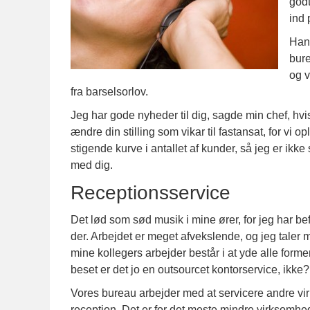
godt
ind 
Han 
bure
og v
fra barselsorlov.
Jeg har gode nyheder til dig, sagde min chef, hvis 
ændre din stilling som vikar til fastansat, for vi o
stigende kurve i antallet af kunder, så jeg er ik
med dig.
Receptionsservice
Det lød som sød musik i mine ører, for jeg har befu
der. Arbejdet er meget afvekslende, og jeg taler
mine kollegers arbejder består i at yde alle form
beset er det jo en outsourcet kontorservice, ikke?
Vores bureau arbejder med at servicere andre vi
reception. Det er for det meste mindre virksomhede