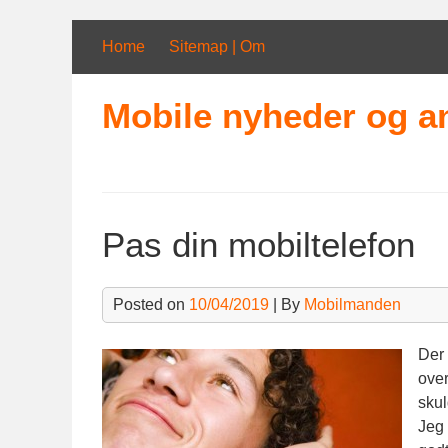
Skip
to
Home
Sitemap | Om
content
Mobile nyheder og a
Pas din mobiltelefon
Posted on
10/04/2019
| By
Mobilmanden
Der
over
skul
Jeg 