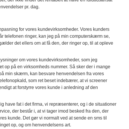
envendelser pr. dag.
efonpasning for vores kundevirksomheder. Vores kunders
g når telefonen ringer, kan jeg på min computerskærm se,
der det ellers om at få den, der ringer op, til at opleve
plysninger om vores kundevirksomheder, som jeg
nget op på en virksomheds nummer. Så sker der i mange
tår på min skærm, kan besvare henvendelsen fra vores
telefonopkald, som ret beset indebærer, at vi screener
ndigt at forstyrre vores kunde i anledning af den
ig have fat i det firma, vi repræsenterer, og i de situationer
vice, der består i, at vi tager imod besked fra den, der
vores kunde. Det gør vi normalt ved at sende en sms til
inget op, og om henvendelsens art.