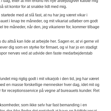
 i dag, efter at min endnu ret nye arbejdsgiver kaldte mig
på sit kontor for at snakke lidt med mig.
startede med at slå fast, at nu har jeg været vikar i
auet i knap tre måneder, og mit vikariat udløber om godt
el tre måneder, når den, jeg vikarierer for, kommer tilbage
du altså kan lide at arbejde her. Sagen er, at vi gerne vil
plever dig som en styrke for firmaet, og vi har jo en stadigt
ke spor nervøs ved at udvide den faste medarbejderstab
ndet mig rigtig godt i mit vikarjob i den tid, jeg har været
 med en masse forskellige mennesker hver dag, idet mit og
er for receptionsservice på vegne af bureauets kunder. Ret
rksomheder, som ikke selv har fast bemanding i en
r, der ikke finder det rentabelt at have en fuldtidsansat